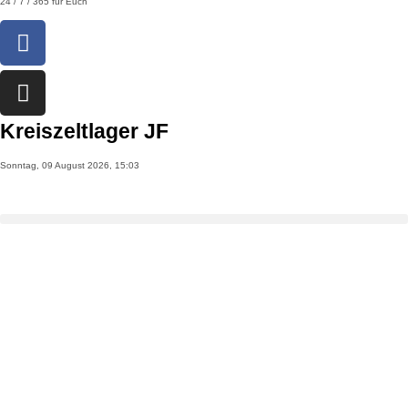
24 / 7 / 365 für Euch
Kreiszeltlager JF
Sonntag, 09 August 2026, 15:03
>
Veranstaltungen
>
Kreiszeltlager JF