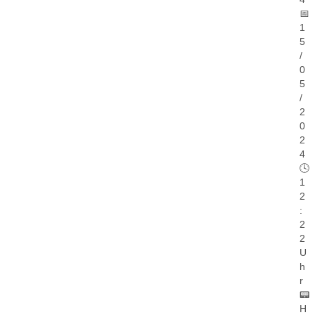
📅
1
5
/
0
5
/
2
0
2
4
🕓
1
2
:
2
2
U
h
r
📟
H