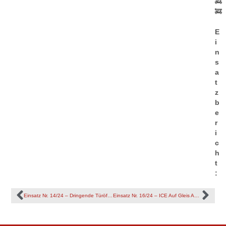
🚒
🚒
E
i
n
s
a
t
z
b
e
r
i
c
h
t
:
Einsatz Nr. 14/24 – Dringende Türöffnung
Einsatz Nr. 16/24 – ICE Auf Gleis Ausgerollt