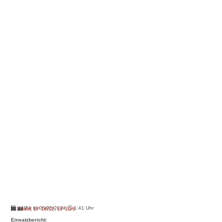
#️⃣ 14/24 📅 05/05/2024 🕓 1:41 Uhr
📟 H1Y
🚒
KdoW
,
LF 16/12
,
LF 10/6
🚒 🚒
Einsatzbericht: