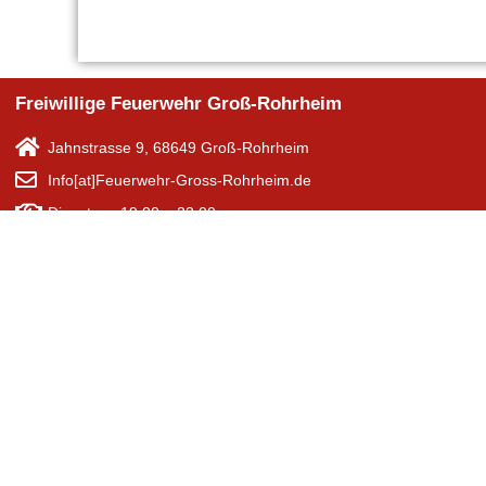
Freiwillige Feuerwehr Groß-Rohrheim
Jahnstrasse 9, 68649 Groß-Rohrheim
Info[at]Feuerwehr-Gross-Rohrheim.de
Dienstags 19:00 ~ 22:00
NOTRUF: 112
24/7 für Euch & Groß-Rohrheim einsatzbereit
Impressum
Datenschutzerklärung
Kontakt
Admin
Anmelden
Besucher aktuell online: 1