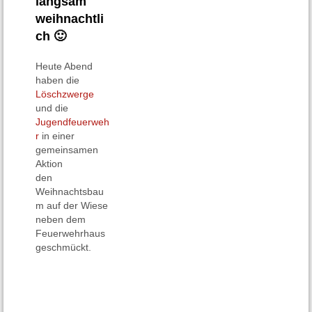
langsam
weihnachtli
ch 🙂
Heute Abend
haben die
Löschzwerge
und die
Jugendfeuerweh
r
in einer
gemeinsamen
Aktion
den
Weihnachtsbau
m auf der Wiese
neben dem
Feuerwehrhaus
geschmückt.