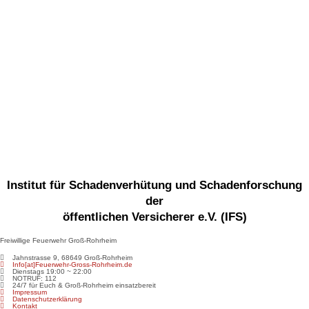
Institut für Schadenverhütung und Schadenforschung
der
öffentlichen Versicherer e.V. (IFS)
Freiwillige Feuerwehr Groß-Rohrheim
Jahnstrasse 9, 68649 Groß-Rohrheim
Info[at]Feuerwehr-Gross-Rohrheim.de
Dienstags 19:00 ~ 22:00
NOTRUF: 112
24/7 für Euch & Groß-Rohrheim einsatzbereit
Impressum
Datenschutzerklärung
Kontakt