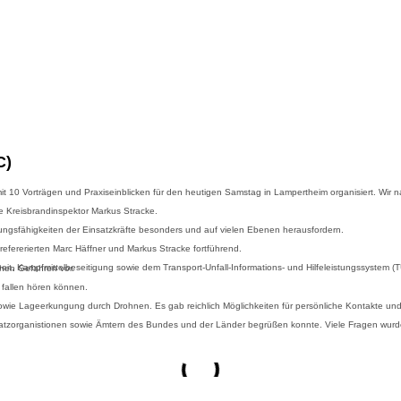
C)
 10 Vorträgen und Praxiseinblicken für den heutigen Samstag in Lampertheim organisiert. Wir n
e Kreisbrandinspektor Markus Stracke.
ungsfähigkeiten der Einsatzkräfte besonders und auf vielen Ebenen herausfordern.
refererierten Marc Häffner und Markus Stracke fortführend.
it, Kampfmittelbeseitigung sowie dem Transport-Unfall-Informations- und Hilfeleistungssystem
und biologischen Gefahren vor.
 fallen hören können.
wie Lageerkungung durch Drohnen. Es gab reichlich Möglichkeiten für persönliche Kontakte un