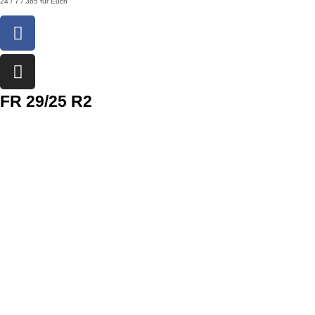
24 / 7 / 365 für Euch
FR 29/25 R2