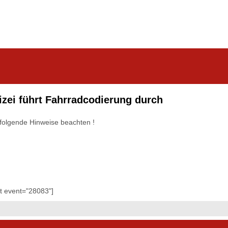
izei führt Fahrradcodierung durch
 folgende Hinweise beachten !
…
…
…
…
et event="28083"]