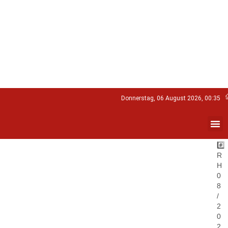
Donnerstag, 06 August 2026, 00:35
#️⃣
R
H
0
8
/
2
0
2