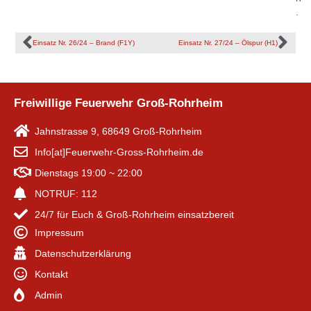
.
Einsatz Nr. 26/24 – Brand (F1Y)
Einsatz Nr. 27/24 – Ölspur (H1)
Freiwillige Feuerwehr Groß-Rohrheim
Jahnstrasse 9, 68649 Groß-Rohrheim
Info[at]Feuerwehr-Gross-Rohrheim.de
Dienstags 19:00 ~ 22:00
NOTRUF: 112
24/7 für Euch & Groß-Rohrheim einsatzbereit
Impressum
Datenschutzerklärung
Kontakt
Admin