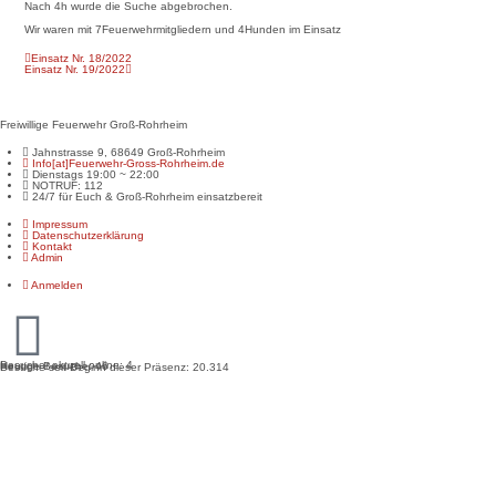
Nach 4h wurde die Suche abgebrochen.
Wir waren mit 7Feuerwehrmitgliedern und 4Hunden im Einsatz
Einsatz Nr. 18/2022
Einsatz Nr. 19/2022
Freiwillige Feuerwehr Groß-Rohrheim
Jahnstrasse 9, 68649 Groß-Rohrheim
Info[at]Feuerwehr-Gross-Rohrheim.de
Dienstags 19:00 ~ 22:00
NOTRUF: 112
24/7 für Euch & Groß-Rohrheim einsatzbereit
Impressum
Datenschutzerklärung
Kontakt
Admin
Anmelden
Besucher aktuell online: 4
Heutige Besuche: 46
Besuche seit Beginn dieser Präsenz: 20.314