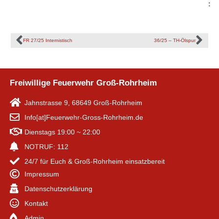
:
FR 27/25 Internistisch
36/25 – TH-Ölspur
Freiwillige Feuerwehr Groß-Rohrheim
Jahnstrasse 9, 68649 Groß-Rohrheim
Info[at]Feuerwehr-Gross-Rohrheim.de
Dienstags 19:00 ~ 22:00
NOTRUF: 112
24/7 für Euch & Groß-Rohrheim einsatzbereit
Impressum
Datenschutzerklärung
Kontakt
Admin