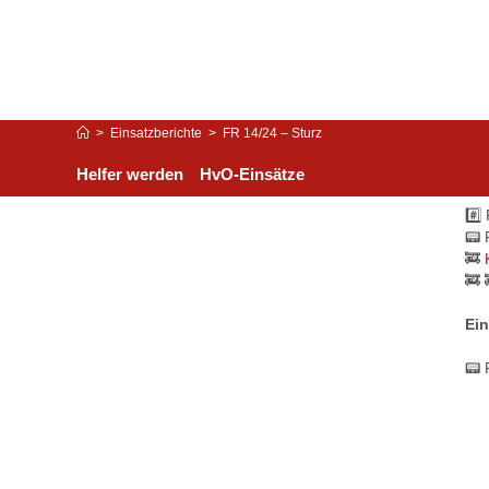
>
Einsatzberichte
>
FR 14/24 – Sturz
Helfer werden
HvO-Einsätze
#️⃣
📟 
🚒
🚒 
Ein
📟 