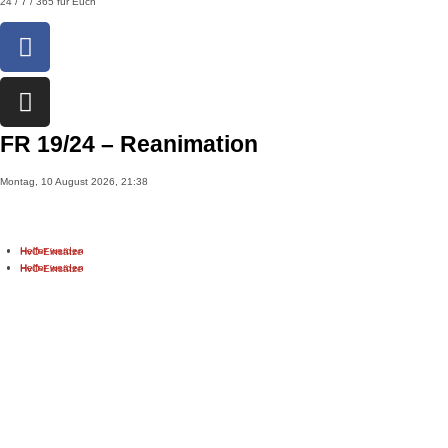
24 / 7 / 365 für Euch
FR 19/24 – Reanimation
Montag, 10 August 2026, 21:38
>
Einsatzberichte
>
FR 19/24 – Reanimation
Helfer werden
HvO-Einsätze
Helfer werden
HvO-Einsätze