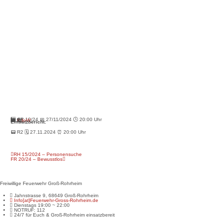
#️⃣ FR 19/24 📅 27/11/2024 🕓 20:00 Uhr
📟 R2
🚒
KdoW
🚒 🚒
Einsatzbericht:
📟 R2 🗓 27.11.2024 ⏰ 20:00 Uhr
RH 15/2024 – Personensuche
FR 20/24 – Bewusstlos
Freiwillige Feuerwehr Groß-Rohrheim
Jahnstrasse 9, 68649 Groß-Rohrheim
Info[at]Feuerwehr-Gross-Rohrheim.de
Dienstags 19:00 ~ 22:00
NOTRUF: 112
24/7 für Euch & Groß-Rohrheim einsatzbereit