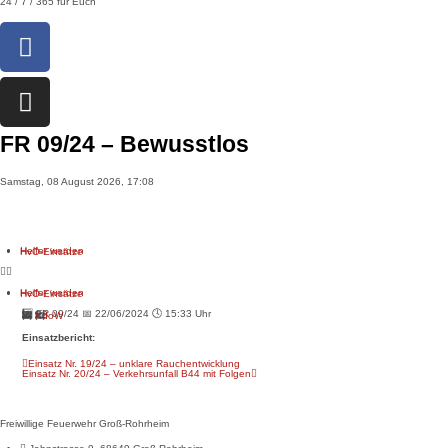
24 / 7 / 365 für Euch
FR 09/24 – Bewusstlos
Samstag, 08 August 2026, 17:08
>
Einsatzberichte
>
FR 09/24 – Bewusstlos
Helfer werden
HvO-Einsätze
Helfer werden
HvO-Einsätze
#️⃣ FR 09/24 📅 22/06/2024 🕓 15:33 Uhr
📟 R2
🚒
KdoW
🚒 🚒
Einsatzbericht:
Einsatz Nr. 19/24 – unklare Rauchentwicklung
Einsatz Nr. 20/24 – Verkehrsunfall B44 mit Folgen
Freiwillige Feuerwehr Groß-Rohrheim