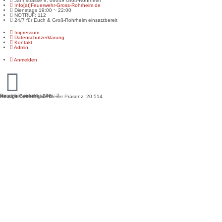
Jahnstrasse 9, 68649 Groß-Rohrheim
Info[at]Feuerwehr-Gross-Rohrheim.de
Dienstags 19:00 ~ 22:00
NOTRUF: 112
24/7 für Euch & Groß-Rohrheim einsatzbereit
Impressum
Datenschutzerklärung
Kontakt
Admin
Anmelden
Besucher aktuell online: 2
Heutige Besuche: 246
Besuche seit Beginn dieser Präsenz: 20.514