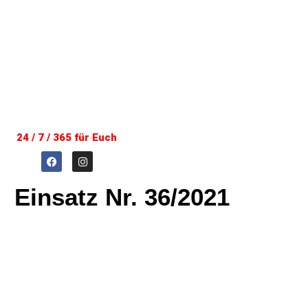
24 / 7 / 365 für Euch
Einsatz Nr. 36/2021