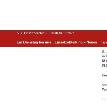
>
Einsatzberichte
>
Einsatz Nr. 13/2022
Ein Dienstag bei uns
Einsatzabteilung – Neues
Fah
#️⃣
📟 
🚒
🚒 
Ein
Am 
Foh
Ein