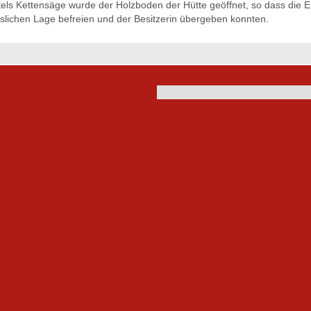
tels Kettensäge wurde der Holzboden der Hütte geöffnet, so dass die 
slichen Lage befreien und der Besitzerin übergeben konnten.