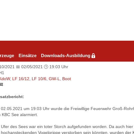
rzeuge
Einsätze
Downloads-Ausbildung
 10/2021 📅 02/05/2021 🕓 19:03 Uhr
H1
KdoW
,
LF 16/12
,
LF 10/6
,
GW-L
,
Boot
🚒
satzbericht:
02.05.2021 um 19:03 Uhr wurde die Freiwillige Feuerwehr Groß-Rohrh
 KBC See alarmiert.
Ufer des Sees war ein toter Storch aufgefunden worden. Da auch hier
 hochansteckenden Vogelgrippe verstorben sein könnten, wurden der K