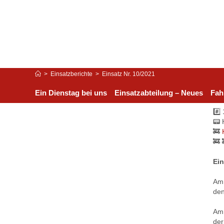
>
Einsatzberichte
>
Einsatz Nr. 10/2021
Ein Dienstag bei uns
Einsatzabteilung – Neues
Fah
#️⃣
📟 
🚒
🚒 
Ein
Am 
den
Am 
der