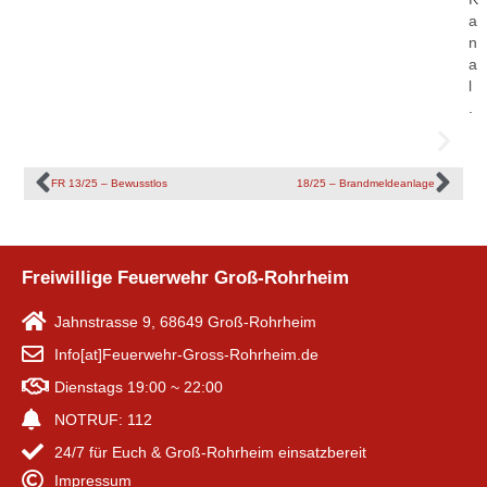
a
n
a
l
.
FR 13/25 – Bewusstlos
18/25 – Brandmeldeanlage
Freiwillige Feuerwehr Groß-Rohrheim
Jahnstrasse 9, 68649 Groß-Rohrheim
Info[at]Feuerwehr-Gross-Rohrheim.de
Dienstags 19:00 ~ 22:00
NOTRUF: 112
24/7 für Euch & Groß-Rohrheim einsatzbereit
Impressum